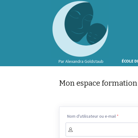
Aller
ÉCOLE D
Par Alexandra Goldstaub
au
contenu
principal
Mon espace formation
Nom d'utilisateur ou e-mail
*