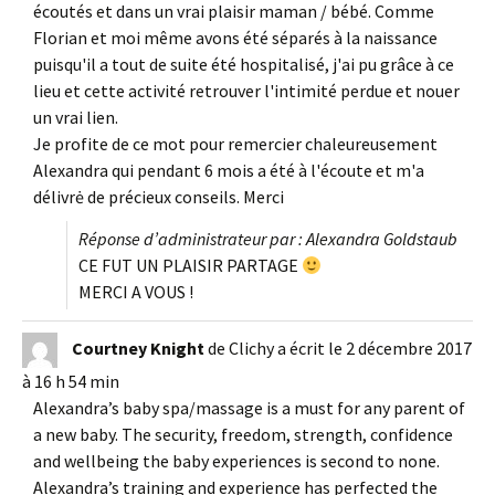
écoutés et dans un vrai plaisir maman / bébé. Comme
Florian et moi même avons été séparés à la naissance
puisqu'il a tout de suite été hospitalisé, j'ai pu grâce à ce
lieu et cette activité retrouver l'intimité perdue et nouer
un vrai lien.
Je profite de ce mot pour remercier chaleureusement
Alexandra qui pendant 6 mois a été à l'écoute et m'a
délivrė de précieux conseils. Merci
Réponse d’administrateur par : Alexandra Goldstaub
CE FUT UN PLAISIR PARTAGE
MERCI A VOUS !
Courtney Knight
de
Clichy
a écrit le
2 décembre 2017
à
16 h 54 min
Alexandra’s baby spa/massage is a must for any parent of
a new baby. The security, freedom, strength, confidence
and wellbeing the baby experiences is second to none.
Alexandra’s training and experience has perfected the