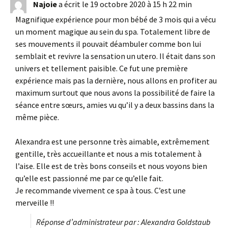
Najoie
a écrit le
19 octobre 2020
à
15 h 22 min
liste
du
Magnifique expérience pour mon bébé de 3 mois qui a vécu
livre
un moment magique au sein du spa. Totalement libre de
d’or
ses mouvements il pouvait déambuler comme bon lui
semblait et revivre la sensation un utero. Il était dans son
univers et tellement paisible. Ce fut une première
expérience mais pas la dernière, nous allons en profiter au
maximum surtout que nous avons la possibilité de faire la
séance entre sœurs, amies vu qu’il y a deux bassins dans la
même pièce.
Alexandra est une personne très aimable, extrêmement
gentille, très accueillante et nous a mis totalement à
l’aise. Elle est de très bons conseils et nous voyons bien
qu’elle est passionné me par ce qu’elle fait.
Je recommande vivement ce spa à tous. C’est une
merveille !!
Réponse d’administrateur par : Alexandra Goldstaub