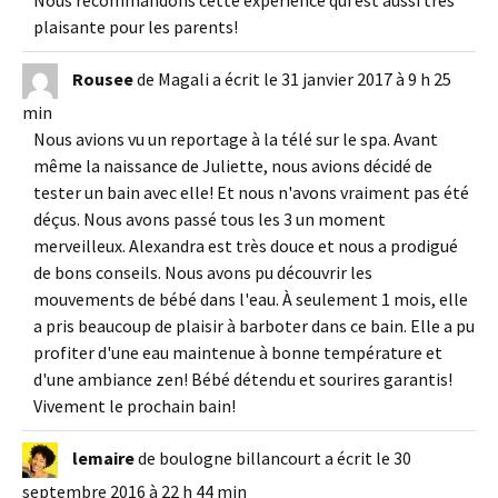
Nous recommandons cette expérience qui est aussi très
plaisante pour les parents!
Rousee
de
Magali
a écrit le
31 janvier 2017
à
9 h 25
min
Nous avions vu un reportage à la télé sur le spa. Avant
même la naissance de Juliette, nous avions décidé de
tester un bain avec elle! Et nous n'avons vraiment pas été
déçus. Nous avons passé tous les 3 un moment
merveilleux. Alexandra est très douce et nous a prodigué
de bons conseils. Nous avons pu découvrir les
mouvements de bébé dans l'eau. À seulement 1 mois, elle
a pris beaucoup de plaisir à barboter dans ce bain. Elle a pu
profiter d'une eau maintenue à bonne température et
d'une ambiance zen! Bébé détendu et sourires garantis!
Vivement le prochain bain!
lemaire
de
boulogne billancourt
a écrit le
30
septembre 2016
à
22 h 44 min