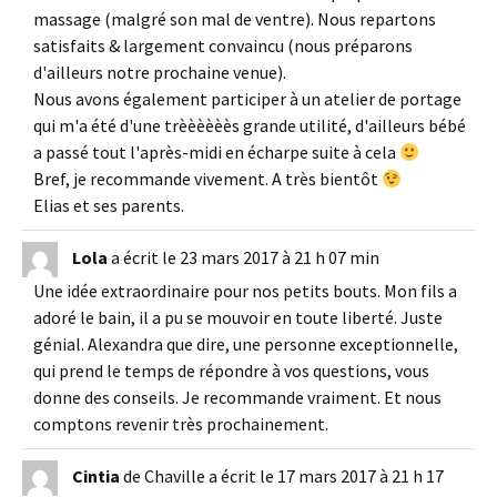
massage (malgré son mal de ventre). Nous repartons
satisfaits & largement convaincu (nous préparons
d'ailleurs notre prochaine venue).
Nous avons également participer à un atelier de portage
qui m'a été d'une trèèèèèès grande utilité, d'ailleurs bébé
a passé tout l'après-midi en écharpe suite à cela
Bref, je recommande vivement. A très bientôt
Elias et ses parents.
Lola
a écrit le
23 mars 2017
à
21 h 07 min
Une idée extraordinaire pour nos petits bouts. Mon fils a
adoré le bain, il a pu se mouvoir en toute liberté. Juste
génial. Alexandra que dire, une personne exceptionnelle,
qui prend le temps de répondre à vos questions, vous
donne des conseils. Je recommande vraiment. Et nous
comptons revenir très prochainement.
Cintia
de
Chaville
a écrit le
17 mars 2017
à
21 h 17