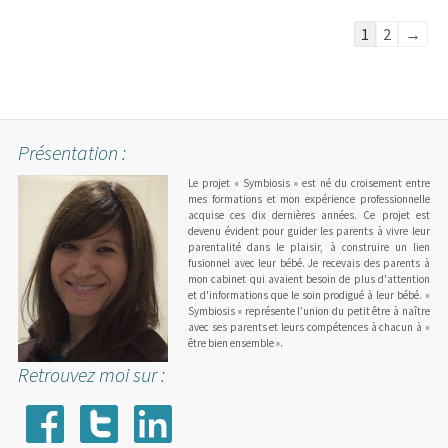
Navigation
1
2
→
dans
la
liste
du
Présentation :
livre
d’or
Le projet « Symbiosis » est né du croisement entre
mes formations et mon expérience professionnelle
acquise ces dix dernières années. Ce projet est
devenu évident pour guider les parents à vivre leur
parentalité dans le plaisir, à construire un lien
fusionnel avec leur bébé. Je recevais des parents à
mon cabinet qui avaient besoin de plus d'attention
et d'informations que le soin prodigué à leur bébé. «
Symbiosis » représente l’union du petit être à naître
avec ses parents et leurs compétences à chacun à «
être bien ensemble ».
Retrouvez moi sur :