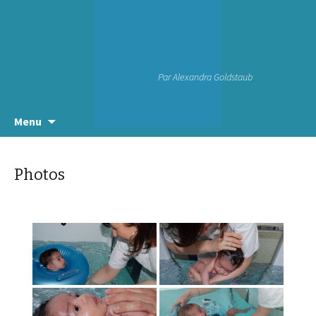
Par Alexandra Goldstaub
Aller
Menu
au
contenu
principal
Photos